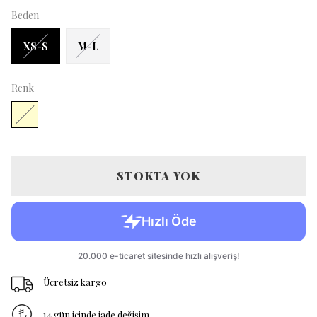
Beden
XS-S
M-L
Renk
STOKTA YOK
Ücretsiz kargo
14 gün içinde iade değişim