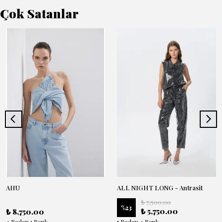
Çok Satanlar
AHU
ALL NIGHT LONG - Antrasit
₺ 7,500.00
%
23
₺ 5,750.00
₺ 8,750.00
4 Beden 1 Renk
5 Beden 4 Renk