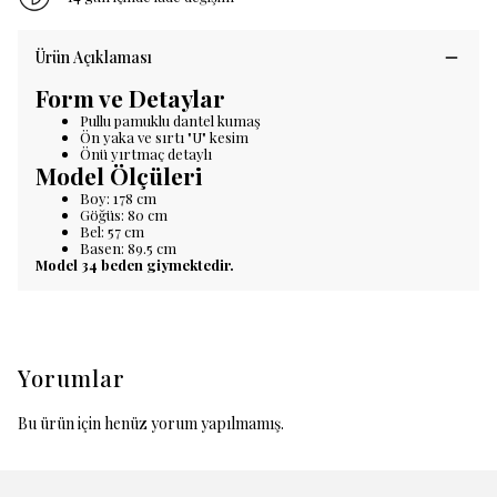
Ürün Açıklaması
Form ve Detaylar
Pullu pamuklu dantel kumaş
Ön yaka ve sırtı "U" kesim
Önü yırtmaç detaylı
Model Ölçüleri
Boy: 178 cm
Göğüs: 80 cm
Bel: 57 cm
Basen: 89.5 cm
Model 34 beden giymektedir.
Yorumlar
Bu ürün için henüz yorum yapılmamış.