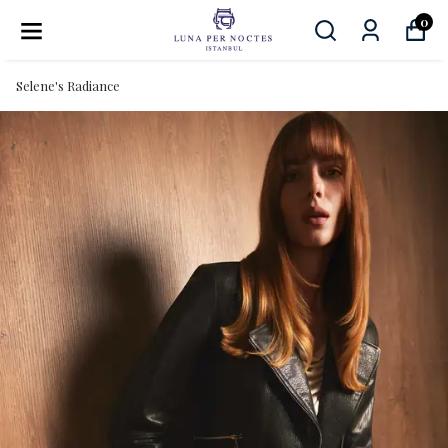
0
Selene's Radiance