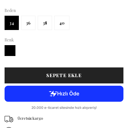
Beden
34
36
38
40
Renk
SEPETE EKLE
Ücretsiz kargo