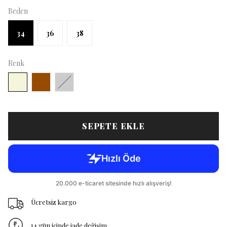
Beden
34
36
38
Renk
SEPETE EKLE
Ücretsiz kargo
14 gün içinde iade değişim