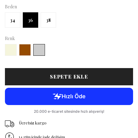
Beden
34
36
38
Renk
SEPETE EKLE
Ücretsiz kargo
14 gün içinde iade değişim