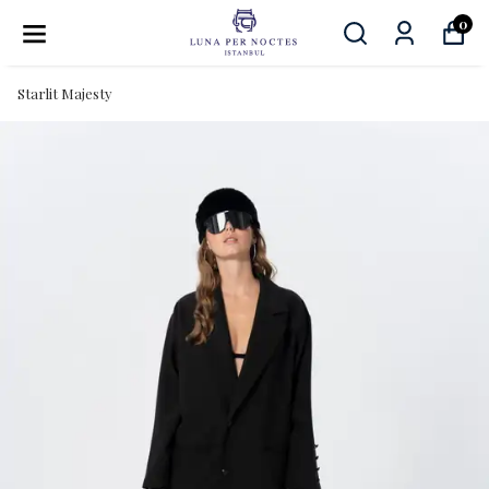
0
Starlit Majesty