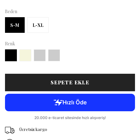
Beden
S-M
L-XL
Renk
SEPETE EKLE
Ücretsiz kargo