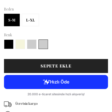
Beden
S-M
L-XL
Renk
SEPETE EKLE
Ücretsiz kargo