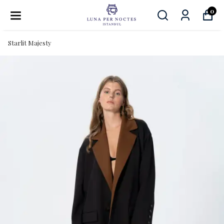
0
Starlit Majesty