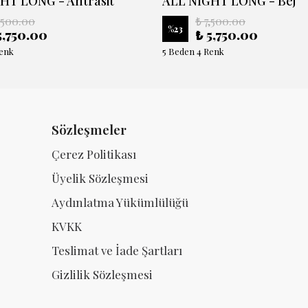
HT LONG - Antrasit
ALL NIGHT LONG - Bej
,500.00
₺ 7,500.00
%
23
5,750.00
₺ 5,750.00
Renk
5 Beden 4 Renk
Sözleşmeler
Çerez Politikası
Üyelik Sözleşmesi
Aydınlatma Yükümlülüğü
KVKK
Teslimat ve İade Şartları
Gizlilik Sözleşmesi