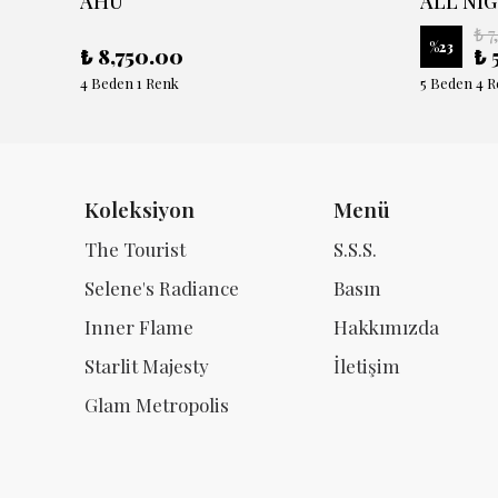
AHU
ALL NIG
₺ 7
%
23
₺ 8,750.00
₺ 
4 Beden 1 Renk
5 Beden 4 
Koleksiyon
Menü
The Tourist
S.S.S.
Selene's Radiance
Basın
Inner Flame
Hakkımızda
Starlit Majesty
İletişim
Glam Metropolis