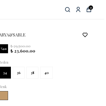
0
ARYA&SABLE
₺ 29,500.00
%
20
₺ 23,600.00
Beden
34
36
38
40
Renk