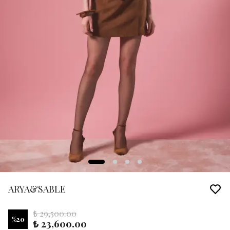
ARYA&SABLE
₺ 29,500.00
%
20
₺ 23,600.00