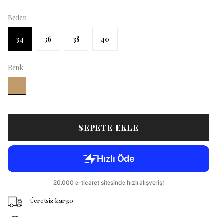
Beden
34
36
38
40
Renk
SEPETE EKLE
Ücretsiz kargo