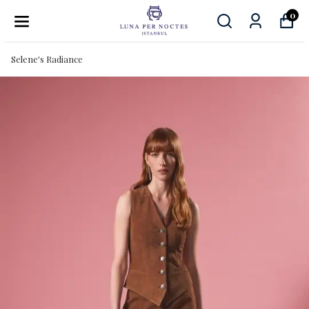
0
Selene's Radiance