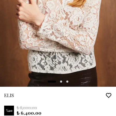
ELIS
₺ 8,000.00
%
20
₺ 6,400.00