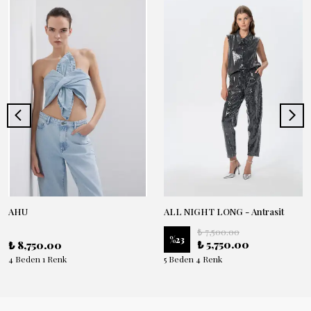
AHU
ALL NIGHT LONG - Antrasit
₺ 7,500.00
%
23
₺ 5,750.00
₺ 8,750.00
4 Beden 1 Renk
5 Beden 4 Renk