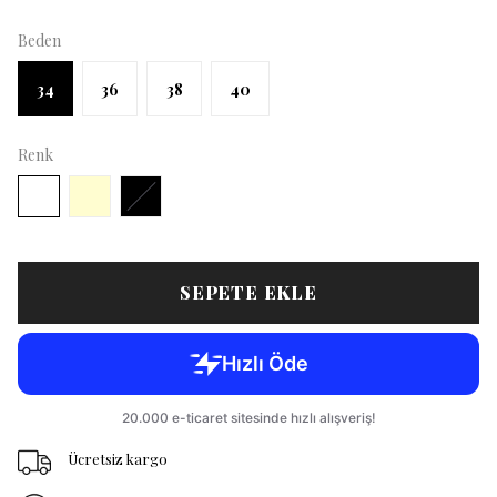
Beden
34
36
38
40
Renk
SEPETE EKLE
Ücretsiz kargo