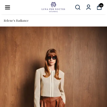
0
Selene's Radiance