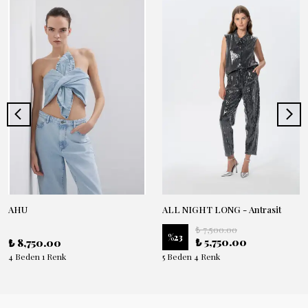
AHU
ALL NIGHT LONG - Antrasit
₺ 7,500.00
%
23
₺ 5,750.00
₺ 8,750.00
4 Beden 1 Renk
5 Beden 4 Renk