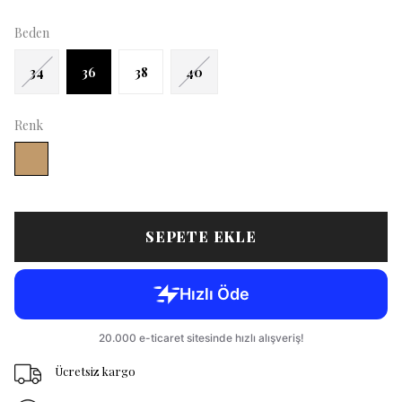
Beden
34
36
38
40
Renk
SEPETE EKLE
Ücretsiz kargo