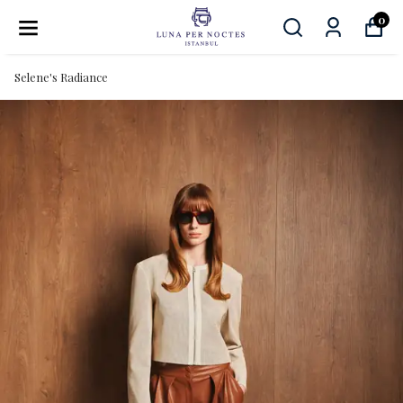
0
Selene's Radiance