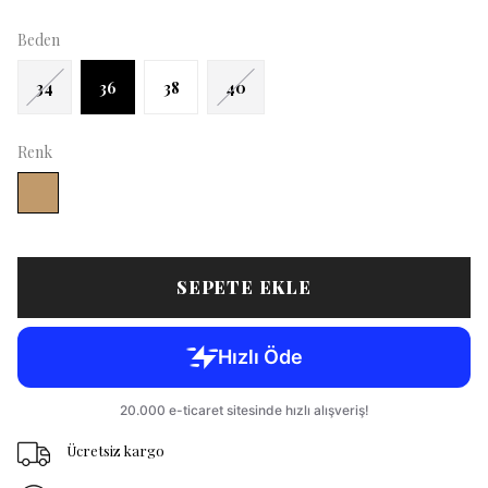
Beden
34
36
38
40
Renk
SEPETE EKLE
Ücretsiz kargo