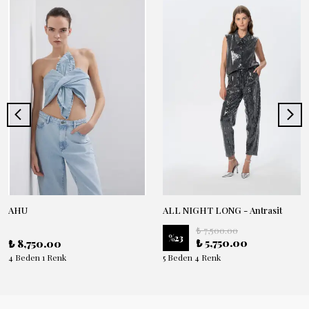
AHU
ALL NIGHT LONG - Antrasit
₺ 7,500.00
%
23
₺ 5,750.00
₺ 8,750.00
4 Beden 1 Renk
5 Beden 4 Renk