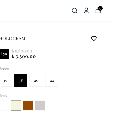
0
HOLOGRAM
₺ 6,600.00
%
50
₺ 3,300.00
Beden
36
38
40
42
Renk