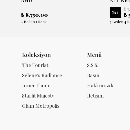
AHU
ALL NIG
₺ 7
%
23
₺ 8,750.00
₺ 
4 Beden 1 Renk
5 Beden 4 
Koleksiyon
Menü
The Tourist
S.S.S.
Selene's Radiance
Basın
Inner Flame
Hakkımızda
Starlit Majesty
İletişim
Glam Metropolis