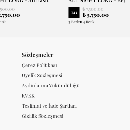
HT LONG - Antrasit
ALL NIGHT LONG - Bej
,500.00
₺ 7,500.00
%
23
5,750.00
₺ 5,750.00
Renk
5 Beden 4 Renk
Sözleşmeler
Çerez Politikası
Üyelik Sözleşmesi
Aydınlatma Yükümlülüğü
KVKK
Teslimat ve İade Şartları
Gizlilik Sözleşmesi