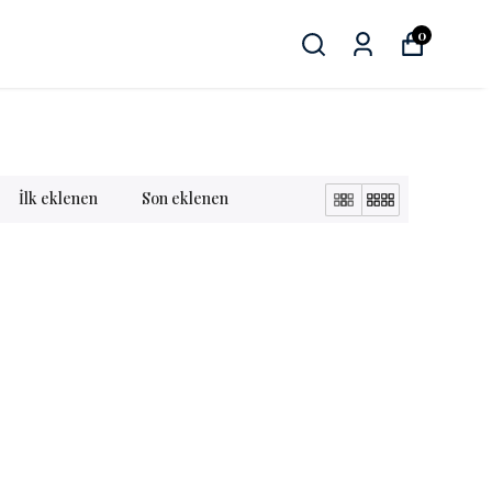
0
İlk eklenen
Son eklenen