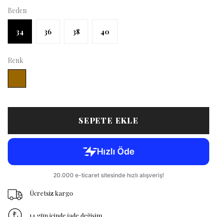
Beden
34
36
38
40
Renk
SEPETE EKLE
Ücretsiz kargo
14 gün içinde iade değişim