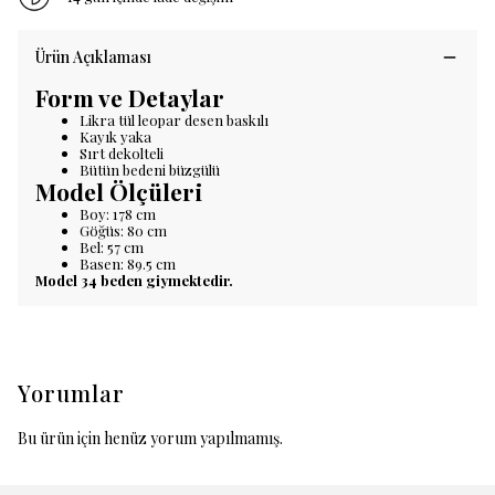
Ürün Açıklaması
Form ve Detaylar
Likra tül leopar desen baskılı
Kayık yaka
Sırt dekolteli
Bütün bedeni büzgülü
Model Ölçüleri
Boy: 178 cm
Göğüs: 80 cm
Bel: 57 cm
Basen: 89.5 cm
Model 34 beden giymektedir.
Yorumlar
Bu ürün için henüz yorum yapılmamış.