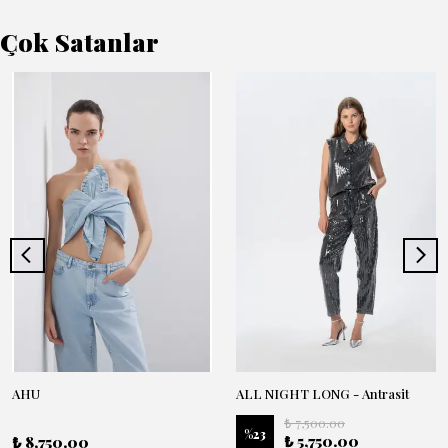
Çok Satanlar
AHU
ALL NIGHT LONG - Antrasit
₺ 7,500.00
%
23
₺ 5,750.00
₺ 8,750.00