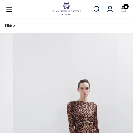
0
Elbise