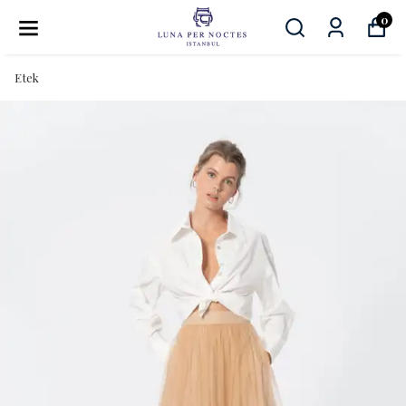
0
Etek