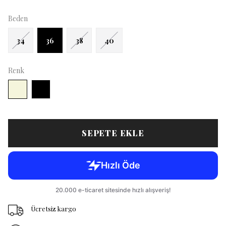
Beden
34
36
38
40
Renk
SEPETE EKLE
Ücretsiz kargo