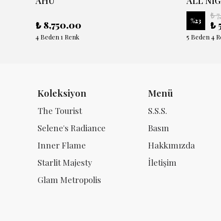
AHU
ALL NIG
₺ 7
%
23
₺ 8,750.00
₺ 
4 Beden 1 Renk
5 Beden 4 
Koleksiyon
Menü
The Tourist
S.S.S.
Selene's Radiance
Basın
Inner Flame
Hakkımızda
Starlit Majesty
İletişim
Glam Metropolis