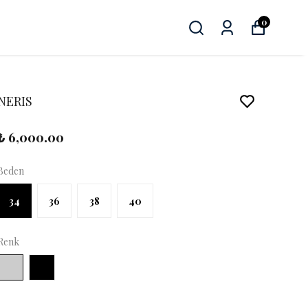
0
NERIS
₺ 6,000.00
Beden
34
36
38
40
Renk