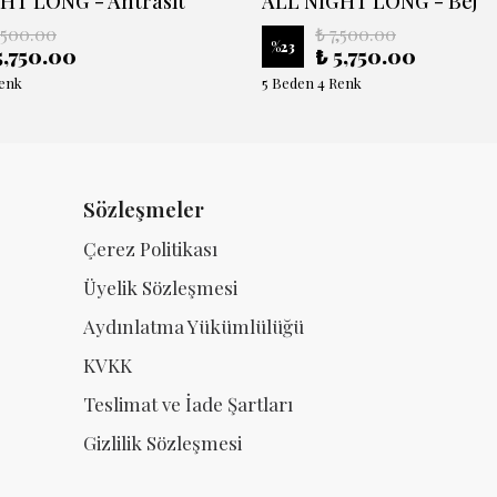
HT LONG - Antrasit
ALL NIGHT LONG - Bej
,500.00
₺ 7,500.00
%
23
5,750.00
₺ 5,750.00
Renk
5 Beden 4 Renk
Sözleşmeler
Çerez Politikası
Üyelik Sözleşmesi
Aydınlatma Yükümlülüğü
KVKK
Teslimat ve İade Şartları
Gizlilik Sözleşmesi