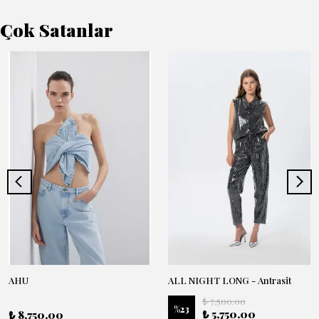
Çok Satanlar
AHU
ALL NIGHT LONG - Antrasit
₺ 7,500.00
%
23
₺ 5,750.00
₺ 8,750.00