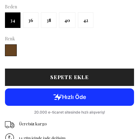
Beden
34
36
38
40
42
Renk
SEPETE EKLE
Ücretsiz kargo
14 gün içinde iade değişim