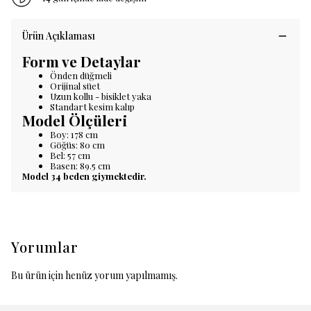
Ürün Açıklaması
Form ve Detaylar
Önden düğmeli
Orijinal süet
Uzun kollu - bisiklet yaka
Standart kesim kalıp
Model Ölçüleri
Boy: 178 cm
Göğüs: 80 cm
Bel: 57 cm
Basen: 89.5 cm
Model 34 beden giymektedir.
Yorumlar
Bu ürün için henüz yorum yapılmamış.