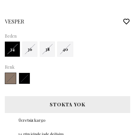
VESPER
Beden
34
36
38
40
Renk
STOKTA YOK
Ücretsiz kargo
14 gün içinde iade değişim