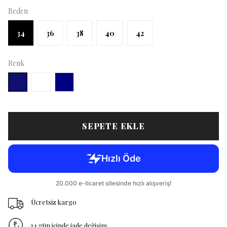
Beden
34
36
38
40
42
Renk
SEPETE EKLE
Ücretsiz kargo
14 gün içinde iade değişim