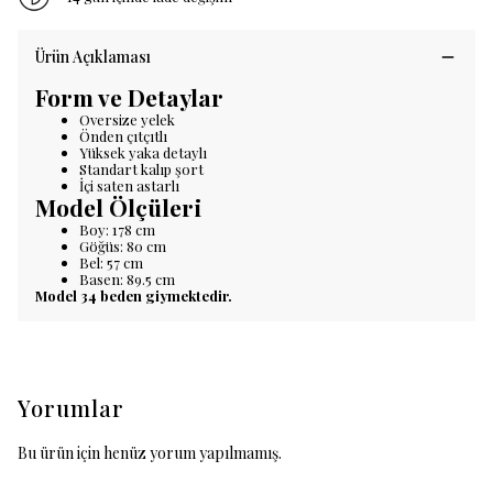
Ürün Açıklaması
Form ve Detaylar
Oversize yelek
Önden çıtçıtlı
Yüksek yaka detaylı
Standart kalıp şort
İçi saten astarlı
Model Ölçüleri
Boy: 178 cm
Göğüs: 80 cm
Bel: 57 cm
Basen: 89.5 cm
Model 34 beden giymektedir.
Yorumlar
Bu ürün için henüz yorum yapılmamış.