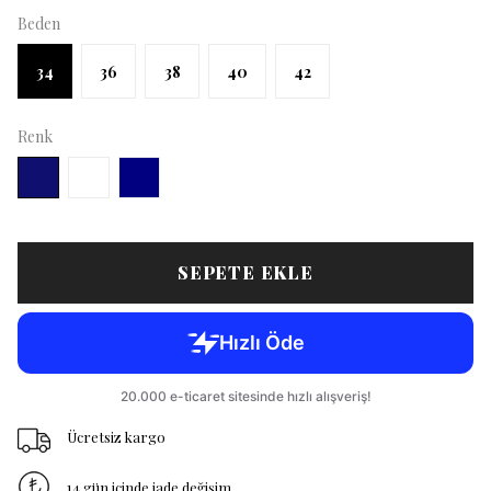
Beden
34
36
38
40
42
Renk
SEPETE EKLE
Ücretsiz kargo
14 gün içinde iade değişim