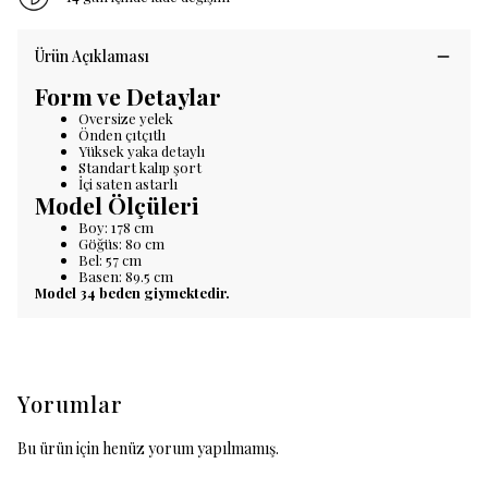
Ürün Açıklaması
Form ve Detaylar
Oversize yelek
Önden çıtçıtlı
Yüksek yaka detaylı
Standart kalıp şort
İçi saten astarlı
Model Ölçüleri
Boy: 178 cm
Göğüs: 80 cm
Bel: 57 cm
Basen: 89.5 cm
Model 34 beden giymektedir.
Yorumlar
Bu ürün için henüz yorum yapılmamış.